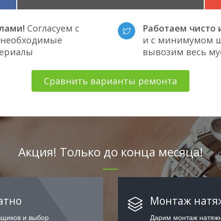
лами!
Согласуем с
Работаем чисто и
е необходимые
и с минимумом ш
териалы
вывозим весь му
Сравнить варианты ремонта
Акция! Только до конца месяца!
атно
Монтаж натяж
вщиков и выбор
Дарим монтаж натяжн