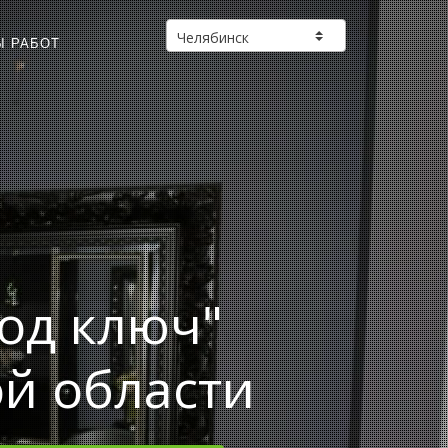
Ы РАБОТ
од ключ"
ой области