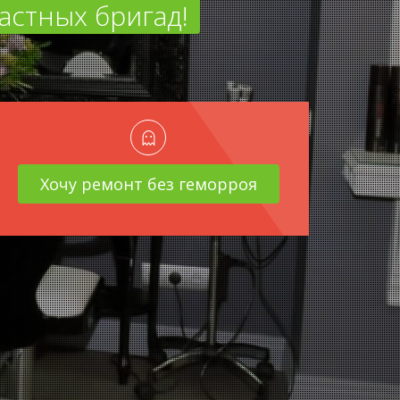
астных бригад!
Хочу ремонт без геморроя