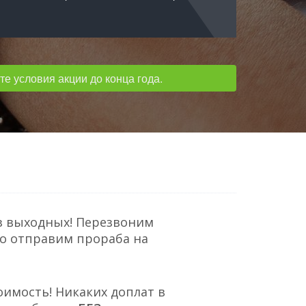
е условия акции до конца года.
з выходных! Перезвоним
но отправим прораба на
оимость! Никаких доплат в