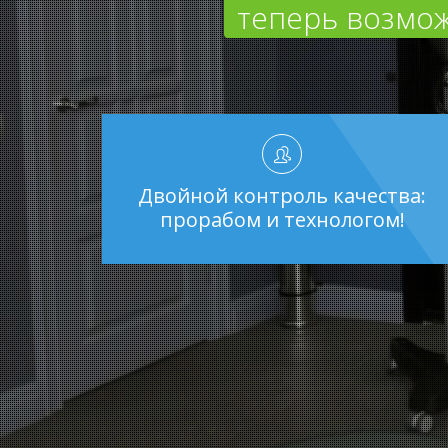
теперь возмож
Двойной контроль качества:
прорабом и технологом!