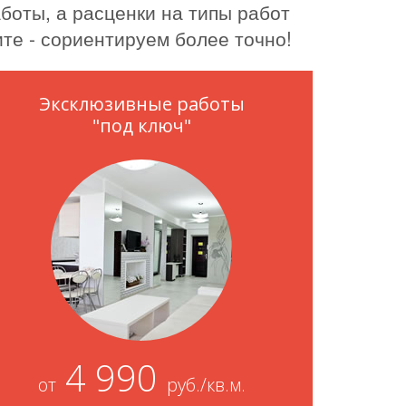
боты, а расценки на типы работ
те - сориентируем более точно!
Эксклюзивные работы
"под ключ"
4 990
от
руб./кв.м.