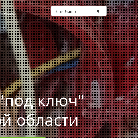
Ы РАБОТ
"под ключ"
ой области