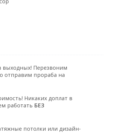
сор
з выходных! Перезвоним
но отправим прораба на
оимость! Никаких доплат в
ем работать
БЕЗ
атяжные потолки или дизайн-