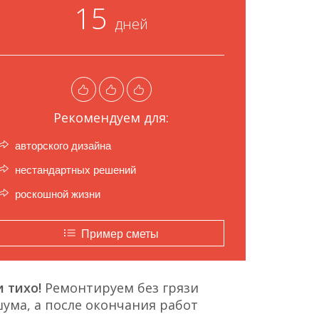
15
дней
Рекомендуем для:
авторского дизайна
нестандартных решений
роскошной жизни
Пример сметы
 тихо!
Ремонтируем без грязи
ума, а после окончания работ