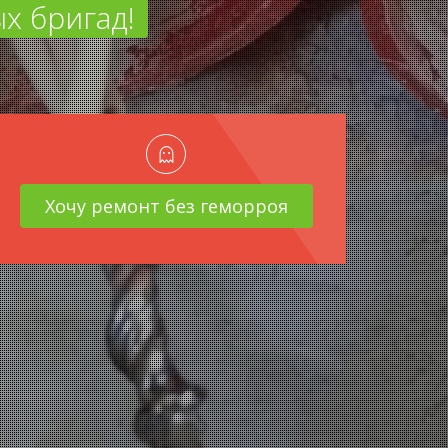
х бригад!
Хочу ремонт без геморроя