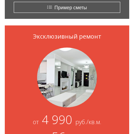
Пример сметы
Эксклюзивный ремонт
4 990
от
руб./кв.м.